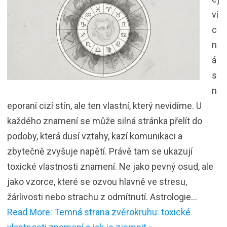
ví
c
n
á
s
n
eporaní cizí stín, ale ten vlastní, který nevidíme. U
každého znamení se může silná stránka přelít do
podoby, která dusí vztahy, kazí komunikaci a
zbytečně zvyšuje napětí. Právě tam se ukazují
toxické vlastnosti znamení. Ne jako pevný osud, ale
jako vzorce, které se ozvou hlavně ve stresu,
žárlivosti nebo strachu z odmítnutí. Astrologie…
Read More: Temná strana zvěrokruhu: toxické