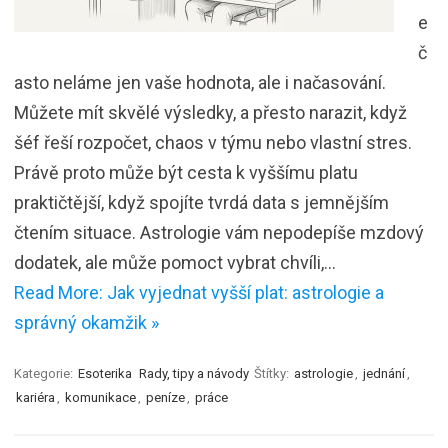
e
č
asto neláme jen vaše hodnota, ale i načasování.
Můžete mít skvělé výsledky, a přesto narazit, když
šéf řeší rozpočet, chaos v týmu nebo vlastní stres.
Právě proto může být cesta k vyššímu platu
praktičtější, když spojíte tvrdá data s jemnějším
čtením situace. Astrologie vám nepodepíše mzdový
dodatek, ale může pomoct vybrat chvíli,…
Read More: Jak vyjednat vyšší plat: astrologie a
správný okamžik »
Kategorie:
Esoterika
Rady, tipy a návody
Štítky:
astrologie
,
jednání
,
kariéra
,
komunikace
,
peníze
,
práce