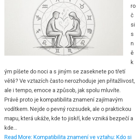
ro
č
si
s
n
ě
k
ým píšete do noci a s jiným se zaseknete po třetí
větě? Ve vztazích často nerozhoduje jen přitažlivost,
ale i tempo, emoce a způsob, jak spolu mluvíte.
Právě proto je kompatibilita znamení zajímavým
vodítkem. Nejde o pevný rozsudek, ale o praktickou
mapu, která ukáže, kde to jiskří, kde vzniká bezpečí a
kde…
Read More: Kompatibilita znamení ve vztahu: Kdo si