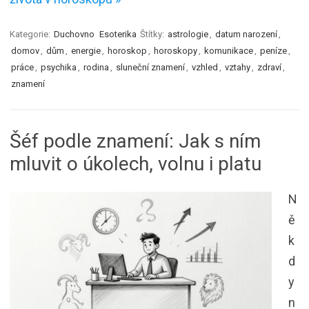
Kategorie:
Duchovno
Esoterika
Štítky:
astrologie
,
datum narození
,
domov
,
dům
,
energie
,
horoskop
,
horoskopy
,
komunikace
,
peníze
,
práce
,
psychika
,
rodina
,
sluneční znamení
,
vzhled
,
vztahy
,
zdraví
,
znamení
Šéf podle znamení: Jak s ním
mluvit o úkolech, volnu i platu
N
ě
k
d
y
n