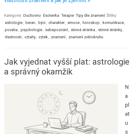
vlastnosti znamení a jak je zjemnit »
Kategorie:
Duchovno
Esoterika
Terapie
Tipy dle znamení
Štítky:
astrologie
,
beran
,
býci
,
charakter
,
emoce
,
horoskop
,
komunikace
,
povaha
,
psychologie
,
sebepoznání
,
stinná stránka
,
stinné stránky
,
vlastnosti
,
vztahy
,
vztek
,
znamení
,
znamení zvěrokruhu
Jak vyjednat vyšší plat: astrologie
a správný okamžik
N
a
pl
at
u
s