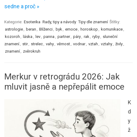
sedne a proč »
Kategorie:
Esoterika
Rady, tipy a návody
Tipy dle znamení
Štítky:
astrologie
,
beran
,
Blíženci
,
byk
,
emoce
,
horoskop
,
komunikace
,
kozoroh
,
láska
,
lev
,
panna
,
partner
,
páry
,
rak
,
ryby
,
sluneční
znamení
,
stir
,
strelec
,
vahy
,
věrnost
,
vodnar
,
vztah
,
vztahy
,
živly
,
znamení
,
zvěrokruh
Merkur v retrográdu 2026: Jak
mluvit jasně a nepřepálit emoce
K
d
y
ž