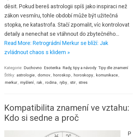
děsit. Pokud bereš astrologii spíš jako inspiraci než
zákon vesmíru, tohle období může být užitečná
stopka, ne katastrofa. Stačí zpomalit, víc kontrolovat
detaily a nenechat se vtáhnout do zbytečného…
Read More: Retrográdní Merkur se blíží: Jak
zvládnout chaos s klidem »
Kategorie:
Duchovno
Esoterika
Rady, tipy a návody
Tipy dle znamení
Štítky:
astrologie
,
domov
,
horoskop
,
horoskopy
,
komunikace
,
merkur
,
myšlení
,
rak
,
rodina
,
ryby
,
stir
,
stres
Kompatibilita znamení ve vztahu:
Kdo si sedne a proč
P