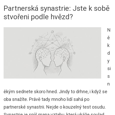
Partnerská synastrie: Jste k sobě
stvořeni podle hvězd?
N
ě
k
d
y
si
s
n
ěkým sednete skoro hned. Jindy to drhne, i když se
oba snažíte. Právě tady mnoho lidí sahá po
partnerské synastrii. Nejde o kouzelný test osudu.
Synastrie je spíš mapa vztahu, která ukáže soulad,