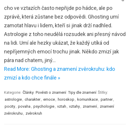
cho ve vztazích často nepřijde po hádce, ale po
zprávě, která zůstane bez odpovědi. Ghosting umí
zamotat hlavu i lidem, kteří si jinak drží nadhled.
Astrologie z toho neudělá rozsudek ani přesný návod
na lidi. Umí ale hezky ukázat, že každý utíká od
nepříjemných emocí trochu jinak. Někdo zmizí jak
pára nad chatem, jiný…
Read More: Ghosting a znamení zvěrokruhu: kdo
zmizí a kdo chce finále »
Kategorie:
Články
Pověsti o znamení
Tipy dle znamení
Štítky:
astrologie
,
charakter
,
emoce
,
horoskop
,
komunikace
,
partner
,
pocity
,
povaha
,
psychologie
,
vztah
,
vztahy
,
znamení
,
znamení
zvěrokruhu
,
zvěrokruh