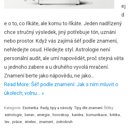
ej
d
e o to, co říkáte, ale komu to říkáte. Jeden nadřízený
chce stručný výsledek, jiný potřebuje tón, uznání
nebo prostor. Když vás zajímá šéf podle znamení,
nehledejte osud. Hledejte styl. Astrologie není
personální audit, ale umí napovědět, proč stejná věta
u jednoho zabere a u druhého vyvolá mračení.
Znamení berte jako nápovědu, ne jako…
Read More: Šéf podle znamení: Jak s ním mluvit o
úkolech, volnu… »
Kategorie:
Esoterika
Rady, tipy a návody
Tipy dle znamení
Štítky:
astrologie
,
beran
,
energie
,
horoskop
,
kariéra
,
komunikace
,
kritika
,
lev
,
práce
,
strelec
,
znamení
,
zvěrokruh