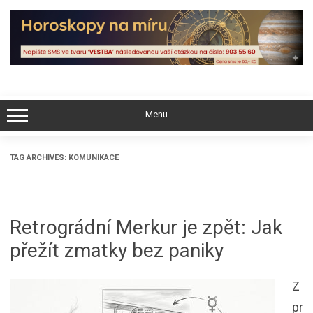
Skip
to
content
Menu
TAG ARCHIVES:
KOMUNIKACE
Retrográdní Merkur je zpět: Jak
přežít zmatky bez paniky
Z
pr