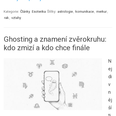
Kategorie:
Články
Esoterika
Štítky:
astrologie
,
komunikace
,
merkur
,
rak
,
vztahy
Ghosting a znamení zvěrokruhu:
kdo zmizí a kdo chce finále
N
ej
di
v
n
ěj
ší
ti