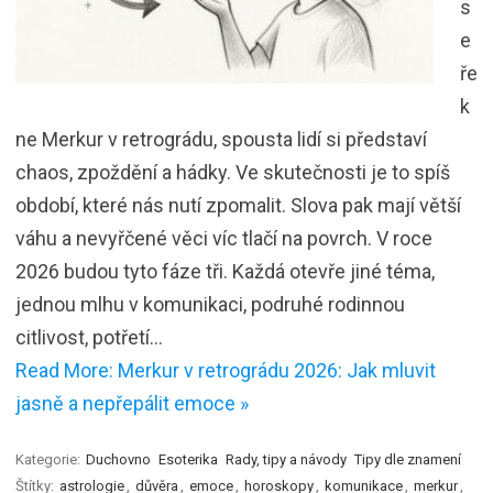
s
e
ře
k
ne Merkur v retrográdu, spousta lidí si představí
chaos, zpoždění a hádky. Ve skutečnosti je to spíš
období, které nás nutí zpomalit. Slova pak mají větší
váhu a nevyřčené věci víc tlačí na povrch. V roce
2026 budou tyto fáze tři. Každá otevře jiné téma,
jednou mlhu v komunikaci, podruhé rodinnou
citlivost, potřetí…
Read More: Merkur v retrográdu 2026: Jak mluvit
jasně a nepřepálit emoce »
Kategorie:
Duchovno
Esoterika
Rady, tipy a návody
Tipy dle znamení
Štítky:
astrologie
,
důvěra
,
emoce
,
horoskopy
,
komunikace
,
merkur
,