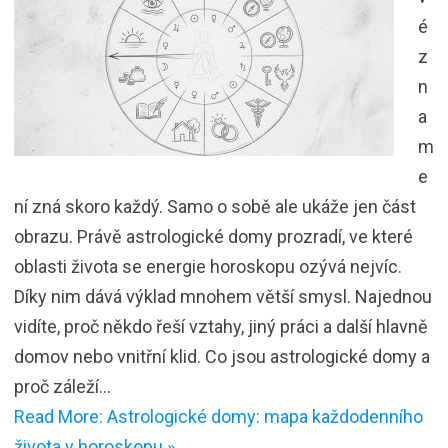
é
z
n
a
m
e
ní zná skoro každý. Samo o sobě ale ukáže jen část
obrazu. Právě astrologické domy prozradí, ve které
oblasti života se energie horoskopu ozývá nejvíc.
Díky nim dává výklad mnohem větší smysl. Najednou
vidíte, proč někdo řeší vztahy, jiný práci a další hlavně
domov nebo vnitřní klid. Co jsou astrologické domy a
proč záleží…
Read More: Astrologické domy: mapa každodenního
života v horoskopu »