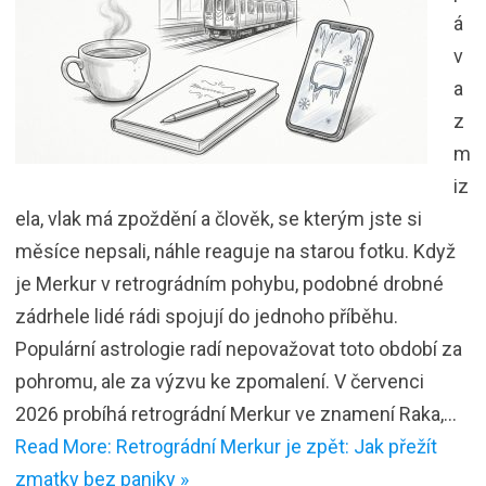
á
v
a
z
m
iz
ela, vlak má zpoždění a člověk, se kterým jste si
měsíce nepsali, náhle reaguje na starou fotku. Když
je Merkur v retrográdním pohybu, podobné drobné
zádrhele lidé rádi spojují do jednoho příběhu.
Populární astrologie radí nepovažovat toto období za
pohromu, ale za výzvu ke zpomalení. V červenci
2026 probíhá retrográdní Merkur ve znamení Raka,…
Read More: Retrográdní Merkur je zpět: Jak přežít
zmatky bez paniky »