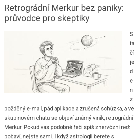
Retrográdní Merkur bez paniky:
průvodce pro skeptiky
S
ta
čí
je
d
e
n
z
požděný e-mail, pád aplikace a zrušená schůzka, a ve
skupinovém chatu se objeví známý viník, retrográdní
Merkur. Pokud vás podobné řeči spíš znervózní než
pobaví, nejste sami. I když astrologii berete s