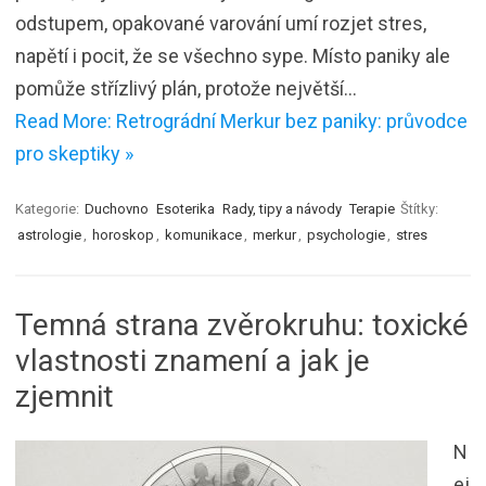
odstupem, opakované varování umí rozjet stres,
napětí i pocit, že se všechno sype. Místo paniky ale
pomůže střízlivý plán, protože největší…
Read More: Retrográdní Merkur bez paniky: průvodce
pro skeptiky »
Kategorie:
Duchovno
Esoterika
Rady, tipy a návody
Terapie
Štítky:
astrologie
,
horoskop
,
komunikace
,
merkur
,
psychologie
,
stres
Temná strana zvěrokruhu: toxické
vlastnosti znamení a jak je
zjemnit
N
ej