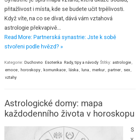
přitažlivost i místa, kde se budete učit trpělivosti.
Když víte, na co se dívat, dává vám vztahová
astrologie překvapivě…
Read More: Partnerská synastrie: Jste k sobě
stvořeni podle hvězd? »
Kategorie:
Duchovno
Esoterika
Rady, tipy a návody
Štítky:
astrologie
,
emoce
,
horoskopy
,
komunikace
,
láska
,
luna
,
merkur
,
partner
,
sex
,
vztahy
Astrologické domy: mapa
každodenního života v horoskopu
S
v