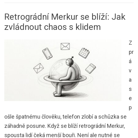
Retrográdní Merkur se blíží: Jak
zvládnout chaos s klidem
Z
pr
á
v
a
s
e
p
ošle špatnému člověku, telefon zlobí a schůzka se
záhadně posune. Když se blíží retrográdní Merkur,
spousta lidí čeká menší bouři. Není ale nutné se