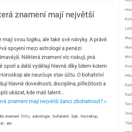
Hom
Hra
terá znamení mají největší
Koř
Léč
Magi
 mají svou logiku, ale také své návyky. A právě
vá spojení mezi astrologií a penězi
Mas
ímavější. Některá znamení víc riskují, jiná
Mód
ě spoří a další vydělají hlavně díky lidem kolem
Pov
Horoskop ale neurčuje stav účtu. O bohatství
Příb
ují hlavně dovednosti, disciplína, příležitosti a
Rad
píš ukázat, kde máš talent…
Rady
erá znamení mají největší šanci zbohatnout? »
Taro
Ter
dle znamení
Štítky:
astrologie
,
bohatství
,
byk
,
horoskop
,
Tip
st
,
stir