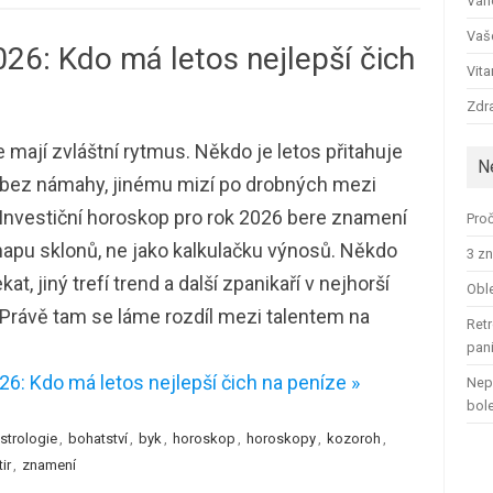
Ván
Vaš
026: Kdo má letos nejlepší čich
Vit
Zdra
 mají zvláštní rytmus. Někdo je letos přitahuje
N
 bez námahy, jinému mizí po drobných mezi
 Investiční horoskop pro rok 2026 bere znamení
Proč
apu sklonů, ne jako kalkulačku výnosů. Někdo
3 zn
kat, jiný trefí trend a další zpanikaří v nejhorší
Oble
. Právě tam se láme rozdíl mezi talentem na
Retr
pan
6: Kdo má letos nejlepší čich na peníze »
Nep
bol
strologie
,
bohatství
,
byk
,
horoskop
,
horoskopy
,
kozoroh
,
tir
,
znamení