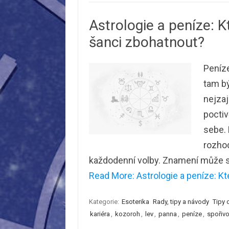
Astrologie a peníze: K
šanci zbohatnout?
Peníze
tam bý
nejzaj
poctiv
sebe. 
rozhod
každodenní volby. Znamení může s
Read More: Astrologie a peníze: Kt
Kategorie:
Esoterika
Rady, tipy a návody
Tipy 
kariéra
,
kozoroh
,
lev
,
panna
,
peníze
,
spořivo