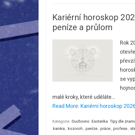
Kariérní horoskop 202
peníze a průlom
Rok 20
otevře
převzí
horosk
se vyp
hojnos
malé kroky, které uděláte…
Read More: Kariérní horoskop 2026
Kategorie:
Duchovno
Esoterika
Tipy dle znam
kariéra
,
kozoroh
,
peníze
,
práce
,
profese
,
sti