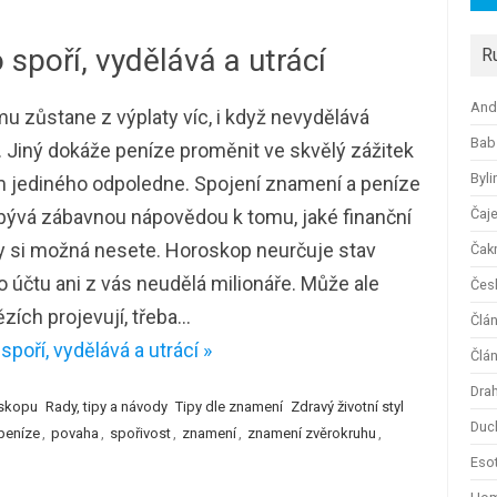
spoří, vydělává a utrácí
R
And
 zůstane z výplaty víc, i když nevydělává
Bab
. Jiný dokáže peníze proměnit ve skvělý zážitek
Byli
 jediného odpoledne. Spojení znamení a peníze
bývá zábavnou nápovědou k tomu, jaké finanční
Čaj
y si možná nesete. Horoskop neurčuje stav
Čak
 účtu ani z vás neudělá milionáře. Může ale
Česk
zích projevují, třeba…
Člá
poří, vydělává a utrácí »
Člán
Dra
skopu
Rady, tipy a návody
Tipy dle znamení
Zdravý životní styl
Duc
peníze
,
povaha
,
spořivost
,
znamení
,
znamení zvěrokruhu
,
Esot