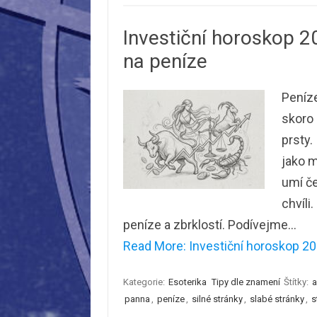
Investiční horoskop 2
na peníze
Peníze
skoro
prsty.
jako m
umí če
chvíli
peníze a zbrklostí. Podívejme…
Read More: Investiční horoskop 202
Kategorie:
Esoterika
Tipy dle znamení
Štítky:
a
panna
,
peníze
,
silné stránky
,
slabé stránky
,
s