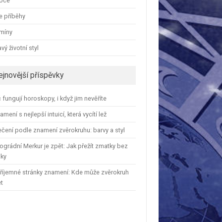
oce
e příběhy
amíny
vý životní styl
ejnovější příspěvky
 fungují horoskopy, i když jim nevěříte
amení s nejlepší intuicí, která vycítí lež
čení podle znamení zvěrokruhu: barvy a styl
ográdní Merkur je zpět: Jak přežít zmatky bez
iky
říjemné stránky znamení: Kde může zvěrokruh
et