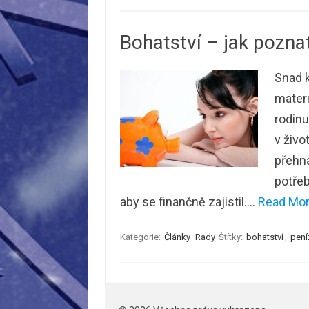
Bohatství – jak poznat
Snad k
materi
rodinu
v živo
přehna
potřeb
aby se finančně zajistil.…
Read More
Kategorie:
Články
Rady
Štítky:
bohatství
,
pení