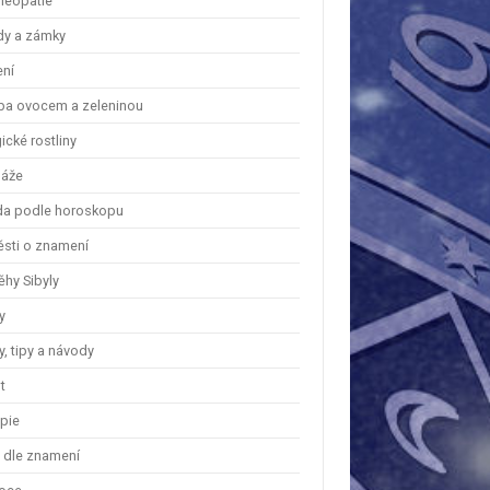
eopatie
dy a zámky
ení
ba ovocem a zeleninou
cké rostliny
áže
a podle horoskopu
ěsti o znamení
ěhy Sibyly
y
, tipy a návody
t
apie
y dle znamení