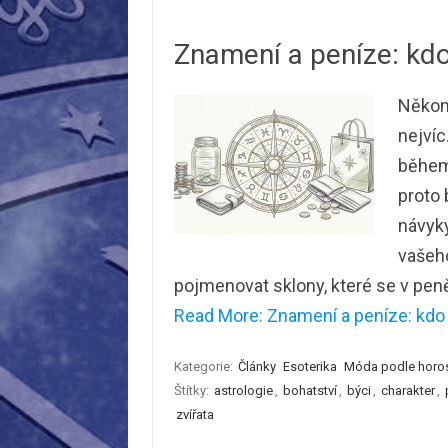
Znamení a peníze: kdo 
Někomu
nejvíc
během
proto 
návyk
vašeho
pojmenovat sklony, které se v peně
Read More: Znamení a peníze: kdo s
Kategorie:
Články
Esoterika
Móda podle horo
Štítky:
astrologie
,
bohatství
,
býci
,
charakter
,
zvířata