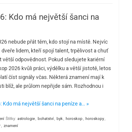
6: Kdo má největší šanci na
26 nebude přát těm, kdo stojí na místě. Nejvíc
 dveře lidem, kteří spojí talent, trpělivost a chuť
t větší odpovědnost. Pokud sledujete kariérní
op 2026 kvůli práci, výdělku a větší jistotě, letos
latí číst signály včas. Některá znamení mají k
ti blíž, ale průlom nepřijde sám. Rozhodnou i
: Kdo má největší šanci na peníze a… »
ení
Štítky:
astrologie
,
bohatství
,
byk
,
horoskop
,
horoskopy
,
r
,
znamení