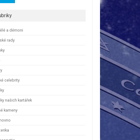
ubriky
ělé a démoni
ské rady
nky
e
ry
é celebrity
nky
ky našich kartářek
hé kameny
hovno
erika