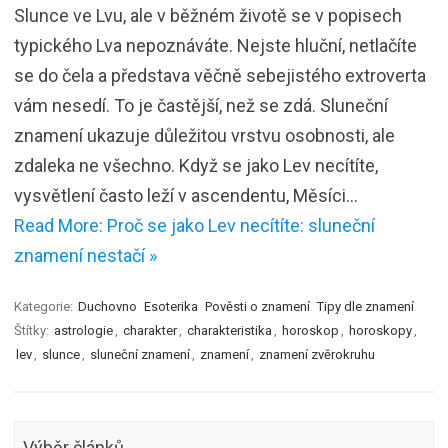
Slunce ve Lvu, ale v běžném životě se v popisech
typického Lva nepoznáváte. Nejste hluční, netlačíte
se do čela a představa věčně sebejistého extroverta
vám nesedí. To je častější, než se zdá. Sluneční
znamení ukazuje důležitou vrstvu osobnosti, ale
zdaleka ne všechno. Když se jako Lev necítíte,
vysvětlení často leží v ascendentu, Měsíci…
Read More: Proč se jako Lev necítíte: sluneční
znamení nestačí »
Kategorie:
Duchovno
Esoterika
Pověsti o znamení
Tipy dle znamení
Štítky:
astrologie
,
charakter
,
charakteristika
,
horoskop
,
horoskopy
,
lev
,
slunce
,
sluneční znamení
,
znamení
,
znamení zvěrokruhu
Výběr článků