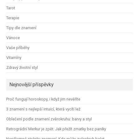
Tarot
Terapie
Tipy dle znamení
Vánoce
Vaše příběhy
Vitamíny
Zdravý životní styl
Nejnovější příspěvky
Proč fungují horoskopy, i když jim nevěříte
3 znamení s nejlepší intuicí, která vycítí lež
Oblečení podle znamení zvěrokruhu: barvy a styl
Retrográdní Merkur je zpět: Jak přežít zmatky bez paniky
Nepříjemné stránky znamení: Kde může zvěrokruh bolet