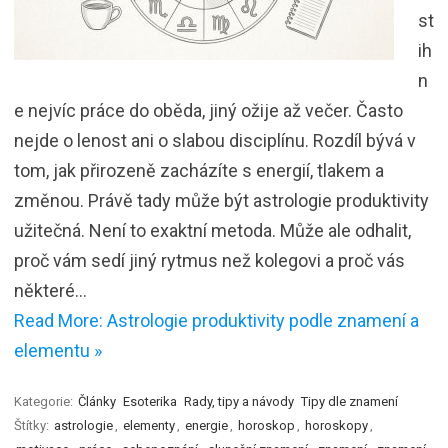
st
ih
n
e nejvíc práce do oběda, jiný ožije až večer. Často
nejde o lenost ani o slabou disciplínu. Rozdíl bývá v
tom, jak přirozeně zacházíte s energií, tlakem a
změnou. Právě tady může být astrologie produktivity
užitečná. Není to exaktní metoda. Může ale odhalit,
proč vám sedí jiný rytmus než kolegovi a proč vás
některé…
Read More: Astrologie produktivity podle znamení a
elementu »
Kategorie:
Články
Esoterika
Rady, tipy a návody
Tipy dle znamení
Štítky:
astrologie
,
elementy
,
energie
,
horoskop
,
horoskopy
,