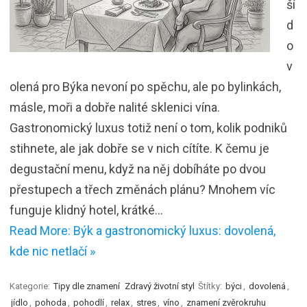
ší
d
o
v
olená pro Býka nevoní po spěchu, ale po bylinkách,
másle, moři a dobře nalité sklenici vína.
Gastronomický luxus totiž není o tom, kolik podniků
stihnete, ale jak dobře se v nich cítíte. K čemu je
degustační menu, když na něj dobíháte po dvou
přestupech a třech změnách plánu? Mnohem víc
funguje klidný hotel, krátké…
Read More: Býk a gastronomický luxus: dovolená,
kde nic netlačí »
Kategorie:
Tipy dle znamení
Zdravý životní styl
Štítky:
býci
,
dovolená
,
jídlo
,
pohoda
,
pohodlí
,
relax
,
stres
,
víno
,
znamení zvěrokruhu