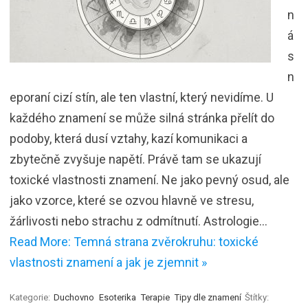
n
á
s
n
eporaní cizí stín, ale ten vlastní, který nevidíme. U
každého znamení se může silná stránka přelít do
podoby, která dusí vztahy, kazí komunikaci a
zbytečně zvyšuje napětí. Právě tam se ukazují
toxické vlastnosti znamení. Ne jako pevný osud, ale
jako vzorce, které se ozvou hlavně ve stresu,
žárlivosti nebo strachu z odmítnutí. Astrologie…
Read More: Temná strana zvěrokruhu: toxické
vlastnosti znamení a jak je zjemnit »
Kategorie:
Duchovno
Esoterika
Terapie
Tipy dle znamení
Štítky: