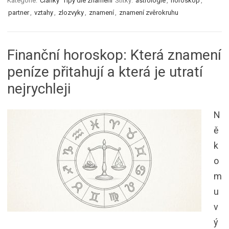
Kategorie:
Články
Tipy dle znamení
Štítky:
astrologie
,
horoskop
,
partner
,
vztahy
,
zlozvyky
,
znamení
,
znamení zvěrokruhu
Finanční horoskop: Která znamení
peníze přitahují a která je utratí
nejrychleji
N
ě
k
o
m
u
v
ý