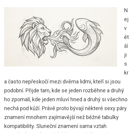
N
ej
v
ět
ší
ji
s
kr
a často nepřeskočí mezi dvěma lidmi, kteří si jsou
podobní. Přijde tam, kde se jeden rozběhne a druhý
ho zpomalí, kde jeden mluví hned a druhý si všechno
nechá pod kůží. Právě proto bývají některé sexy páry
znamení mnohem zajímavější než běžné tabulky
kompatibility. Sluneční znamení sama vztah