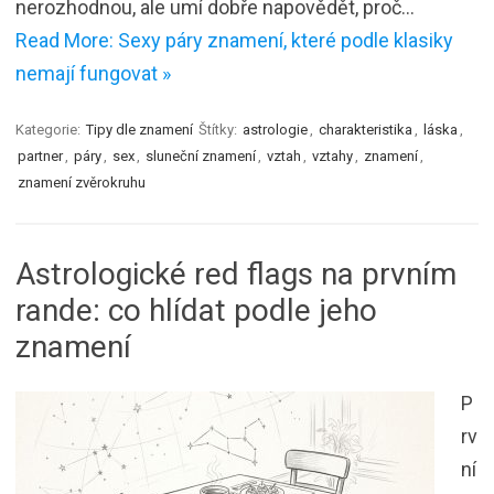
nerozhodnou, ale umí dobře napovědět, proč…
Read More: Sexy páry znamení, které podle klasiky
nemají fungovat »
Kategorie:
Tipy dle znamení
Štítky:
astrologie
,
charakteristika
,
láska
,
partner
,
páry
,
sex
,
sluneční znamení
,
vztah
,
vztahy
,
znamení
,
znamení zvěrokruhu
Astrologické red flags na prvním
rande: co hlídat podle jeho
znamení
P
rv
ní