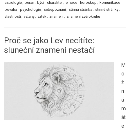
astrologie
,
beran
,
býci
,
charakter
,
emoce
,
horoskop
,
komunikace
,
povaha
,
psychologie
,
sebepoznání
,
stinná stránka
,
stinné stránky
,
vlastnosti
,
vztahy
,
vztek
,
znamení
,
znamení zvěrokruhu
Proč se jako Lev necítíte:
sluneční znamení nestačí
M
o
ž
n
á
m
át
e