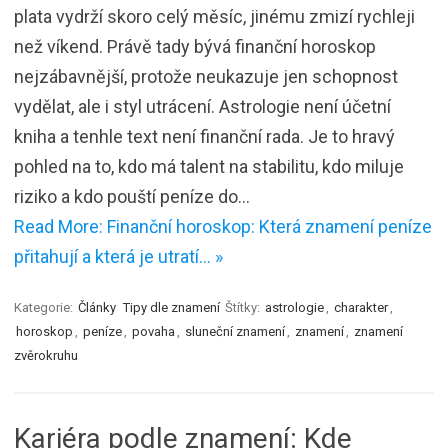
plata vydrží skoro celý měsíc, jinému zmizí rychleji
než víkend. Právě tady bývá finanční horoskop
nejzábavnější, protože neukazuje jen schopnost
vydělat, ale i styl utrácení. Astrologie není účetní
kniha a tenhle text není finanční rada. Je to hravý
pohled na to, kdo má talent na stabilitu, kdo miluje
riziko a kdo pouští peníze do…
Read More: Finanční horoskop: Která znamení peníze
přitahují a která je utratí… »
Kategorie:
Články
Tipy dle znamení
Štítky:
astrologie
,
charakter
,
horoskop
,
peníze
,
povaha
,
sluneční znamení
,
znamení
,
znamení
zvěrokruhu
Kariéra podle znamení: Kde