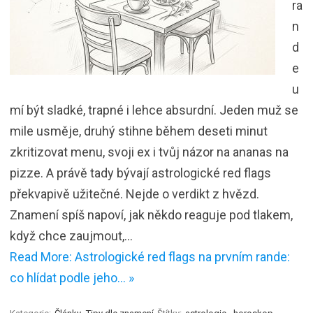
ra
n
d
e
u
mí být sladké, trapné i lehce absurdní. Jeden muž se
mile usměje, druhý stihne během deseti minut
zkritizovat menu, svoji ex i tvůj názor na ananas na
pizze. A právě tady bývají astrologické red flags
překvapivě užitečné. Nejde o verdikt z hvězd.
Znamení spíš napoví, jak někdo reaguje pod tlakem,
když chce zaujmout,…
Read More: Astrologické red flags na prvním rande:
co hlídat podle jeho… »