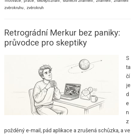
motivace
,
práce
,
sebepoznání
,
sluneční znamení
,
znamení
,
znamení
zvěrokruhu
,
zvěrokruh
Retrográdní Merkur bez paniky:
průvodce pro skeptiky
S
ta
čí
je
d
e
n
z
požděný e-mail, pád aplikace a zrušená schůzka, a ve