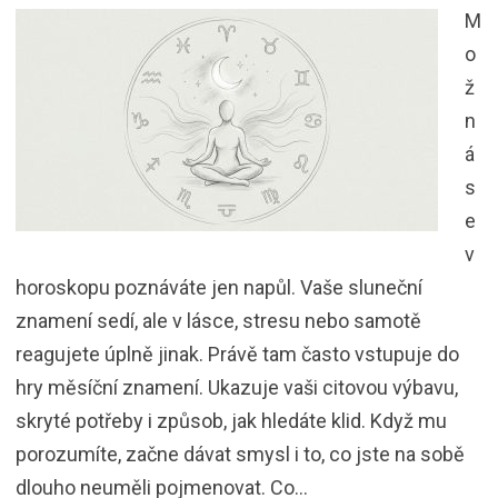
M
o
ž
n
á
s
e
v
horoskopu poznáváte jen napůl. Vaše sluneční
znamení sedí, ale v lásce, stresu nebo samotě
reagujete úplně jinak. Právě tam často vstupuje do
hry měsíční znamení. Ukazuje vaši citovou výbavu,
skryté potřeby i způsob, jak hledáte klid. Když mu
porozumíte, začne dávat smysl i to, co jste na sobě
dlouho neuměli pojmenovat. Co…