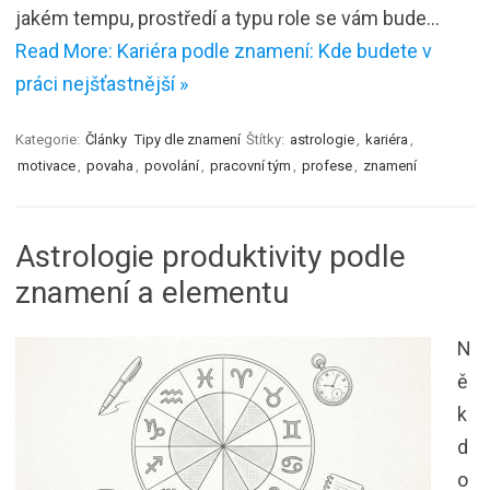
jakém tempu, prostředí a typu role se vám bude…
Read More: Kariéra podle znamení: Kde budete v
práci nejšťastnější »
Kategorie:
Články
Tipy dle znamení
Štítky:
astrologie
,
kariéra
,
motivace
,
povaha
,
povolání
,
pracovní tým
,
profese
,
znamení
Astrologie produktivity podle
znamení a elementu
N
ě
k
d
o