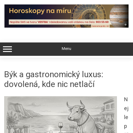
Skip
to
content
Menu
Býk a gastronomický luxus:
dovolená, kde nic netlačí
N
ej
le
p