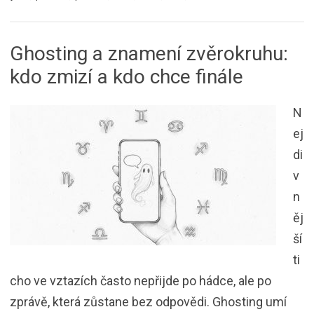
Ghosting a znamení zvěrokruhu:
kdo zmizí a kdo chce finále
N
ej
di
v
n
ěj
ší
ti
cho ve vztazích často nepřijde po hádce, ale po
zprávě, která zůstane bez odpovědi. Ghosting umí