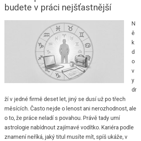
budete v práci nejšťastnější
N
ě
k
d
o
v
y
dr
ží v jedné firmě deset let, jiný se dusí už po třech
měsících. Často nejde o lenost ani nerozhodnost, ale
o to, že práce neladí s povahou. Právě tady umí
astrologie nabídnout zajímavé vodítko. Kariéra podle
znamení neříká, jaký titul musíte mít, spíš ukáže, v