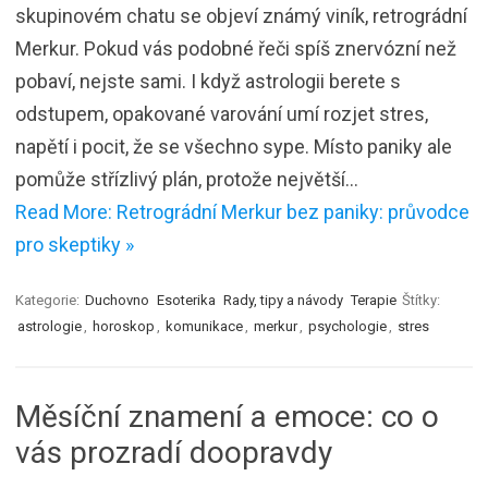
skupinovém chatu se objeví známý viník, retrográdní
Merkur. Pokud vás podobné řeči spíš znervózní než
pobaví, nejste sami. I když astrologii berete s
odstupem, opakované varování umí rozjet stres,
napětí i pocit, že se všechno sype. Místo paniky ale
pomůže střízlivý plán, protože největší…
Read More: Retrográdní Merkur bez paniky: průvodce
pro skeptiky »
Kategorie:
Duchovno
Esoterika
Rady, tipy a návody
Terapie
Štítky:
astrologie
,
horoskop
,
komunikace
,
merkur
,
psychologie
,
stres
Měsíční znamení a emoce: co o
vás prozradí doopravdy