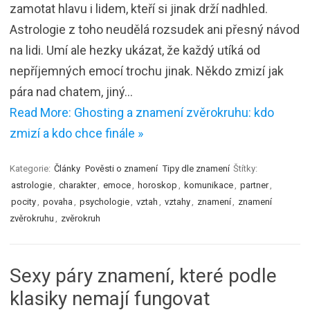
zamotat hlavu i lidem, kteří si jinak drží nadhled.
Astrologie z toho neudělá rozsudek ani přesný návod
na lidi. Umí ale hezky ukázat, že každý utíká od
nepříjemných emocí trochu jinak. Někdo zmizí jak
pára nad chatem, jiný…
Read More: Ghosting a znamení zvěrokruhu: kdo
zmizí a kdo chce finále »
Kategorie:
Články
Pověsti o znamení
Tipy dle znamení
Štítky:
astrologie
,
charakter
,
emoce
,
horoskop
,
komunikace
,
partner
,
pocity
,
povaha
,
psychologie
,
vztah
,
vztahy
,
znamení
,
znamení
zvěrokruhu
,
zvěrokruh
Sexy páry znamení, které podle
klasiky nemají fungovat