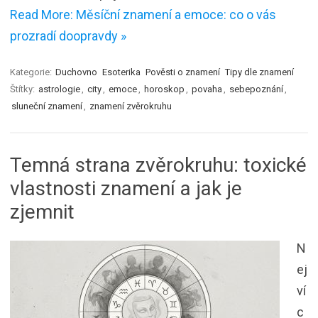
Read More: Měsíční znamení a emoce: co o vás
prozradí doopravdy »
Kategorie:
Duchovno
Esoterika
Pověsti o znamení
Tipy dle znamení
Štítky:
astrologie
,
city
,
emoce
,
horoskop
,
povaha
,
sebepoznání
,
sluneční znamení
,
znamení zvěrokruhu
Temná strana zvěrokruhu: toxické
vlastnosti znamení a jak je
zjemnit
N
ej
ví
c